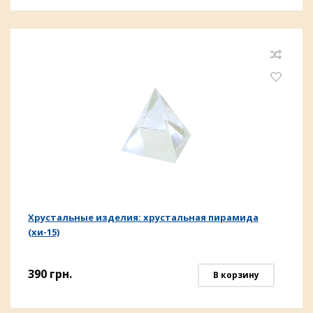
Хрустальные изделия: хрустальная пирамида
(хи-15)
390
грн.
В корзину