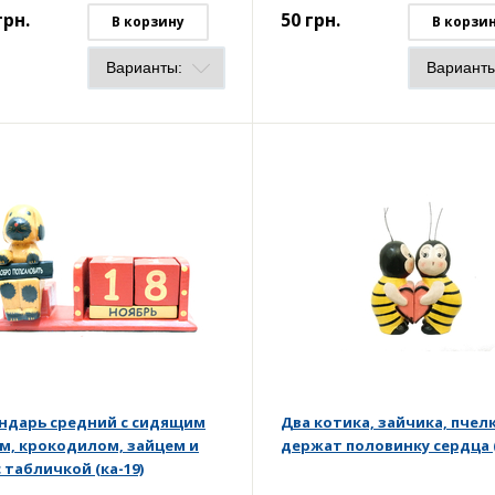
грн.
50
грн.
В корзину
В корзи
ндарь средний с сидящим
Два котика, зайчика, пчел
м, крокодилом, зайцем и
держат половинку сердца (
с табличкой (ка-19)