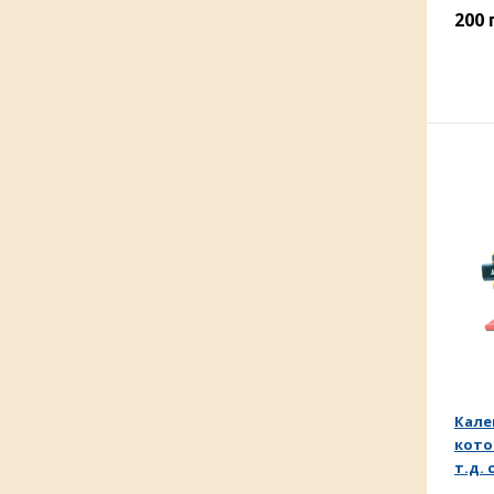
200
Кале
кото
т.д. 