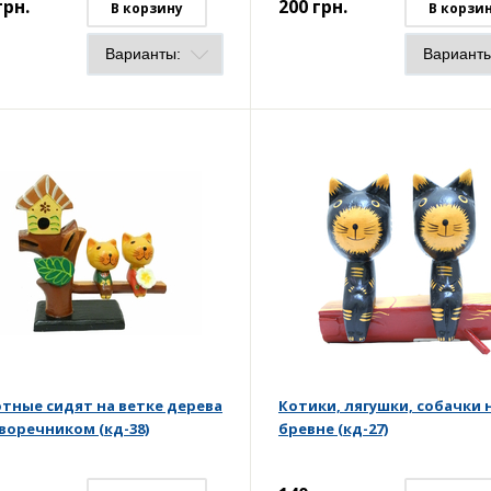
грн.
200
грн.
В корзину
В корзи
тные сидят на ветке дерева
Котики, лягушки, собачки 
кворечником (кд-38)
бревне (кд-27)