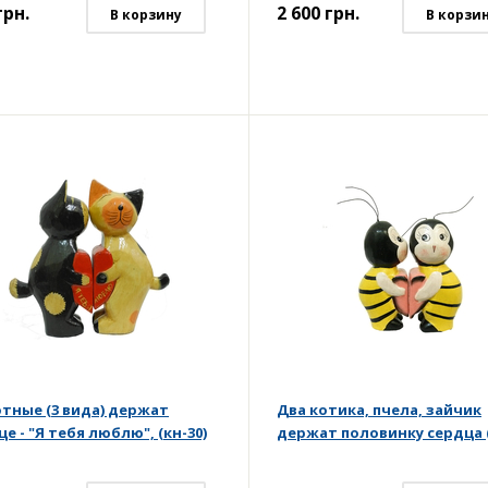
грн.
2 600
грн.
В корзину
В корзи
тные (3 вида) держат
Два котика, пчела, зайчик
е - "Я тебя люблю", (кн-30)
держат половинку сердца (