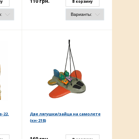
110
грн.
ну
В корзину
з-22,
Две лягушки/зайца на самолете
(кн-218)