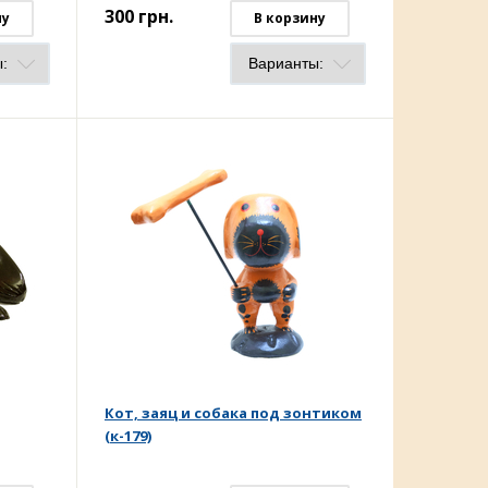
300
грн.
ну
В корзину
Кот, заяц и собака под зонтиком
(к-179)