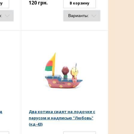
120
грн.
ну
В корзину
од
Два котика сидят на лодочке с
парусом и надписью "Любовь"
(кд-43)