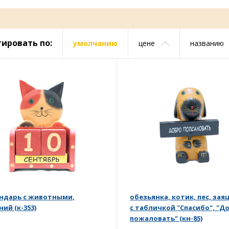
ировать по:
умолчанию
цене
названию
ндарь с животными,
обезьянка, котик, пес, заяц
ий (к-353)
с табличкой "Спасибо", "Д
пожаловать" (кн-85)