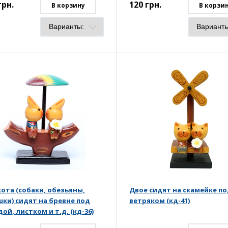
грн.
120
грн.
В корзину
В корзи
кота (собаки, обезьяны,
Двое сидят на скамейке п
шки) сидят на бревне под
ветряком (кд-41)
ой, листком и т.д. (кд-36)