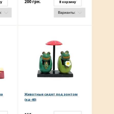
200
грн.
ну
В корзину
на
Животные сидят под зонтом
(кд-40)