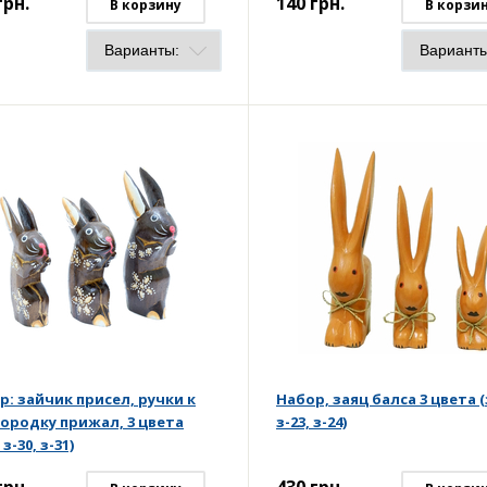
грн.
140
грн.
В корзину
В корзи
р: зайчик присел, ручки к
Набор, заяц балса 3 цвета (
ородку прижал, 3 цвета
з-23, з-24)
 з-30, з-31)