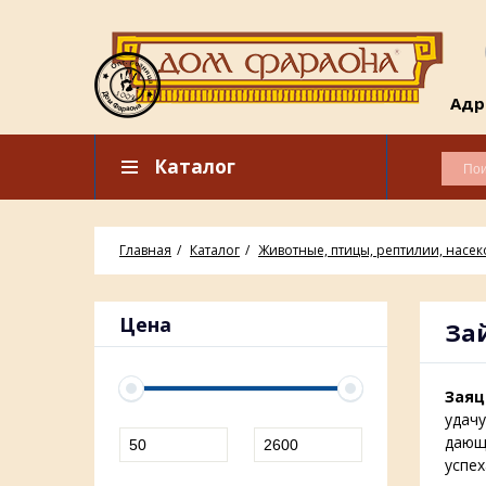
Адре
Каталог
Главная
Каталог
Животные, птицы, рептилии, насе
Цена
За
Заяц
удачу
дающи
успех