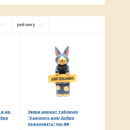
рейтингу
 и др.
Звери держат табличку
обро
"Удачного дня/ Добро
пожаловать" (кн-84)