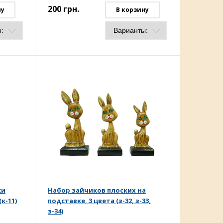
200
грн.
ну
В корзину
ки
Набор зайчиков плоских на
к-11)
подставке, 3 цвета (з-32, з-33,
з-34)