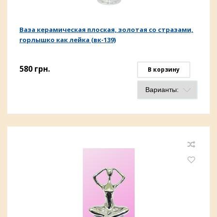
Ваза керамическая плоская, золотая со стразами,
горлышко как лейка (вк-139)
580
грн.
В корзину