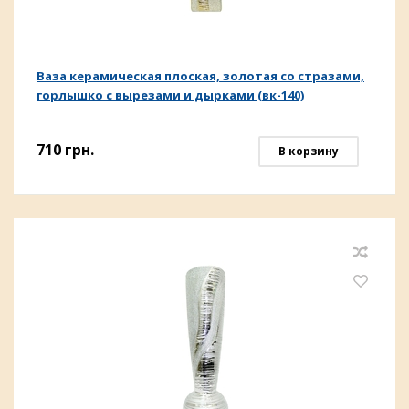
Ваза керамическая плоская, золотая со стразами,
горлышко с вырезами и дырками (вк-140)
710
грн.
В корзину