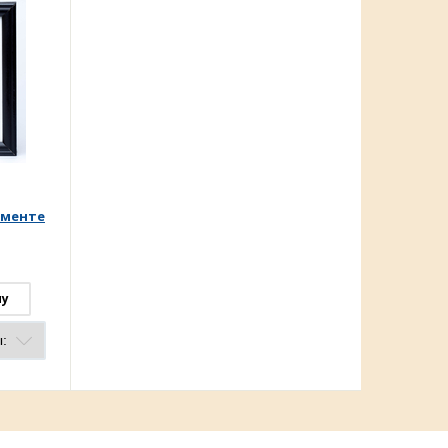
именте
ну