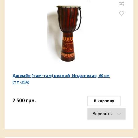
Джембе (там-там) резной, Индонезия, 60 см
(тт-25А)
2 500
грн.
В корзину