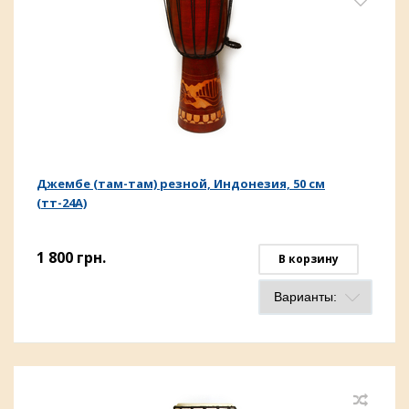
Джембе (там-там) резной, Индонезия, 50 см
(тт-24А)
1 800
грн.
В корзину