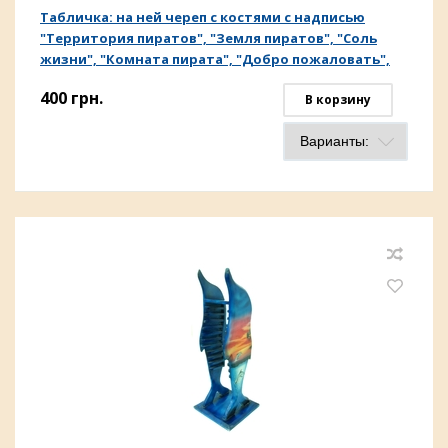
Табличка: на ней череп с костями с надписью
"Территория пиратов", "Земля пиратов", "Соль
жизни", "Комната пирата", "Добро пожаловать",
"Не входить" (чд-09)
400
грн.
В корзину