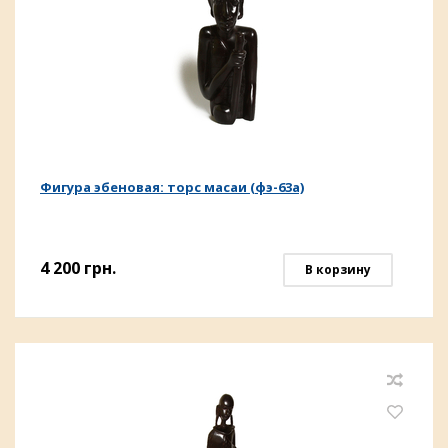
Фигура эбеновая: торс масаи (фэ-63а)
4 200
грн.
В корзину