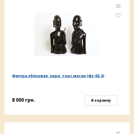
Фигура эбеновая, пара: торс масаи (фэ-63-2)
8 000
грн.
В корзину